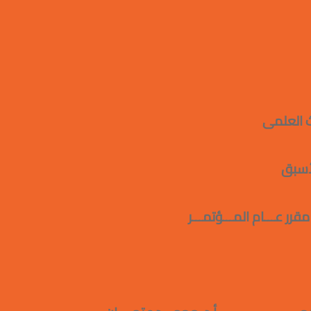
العلمى
سبق
مـــؤتمـــر