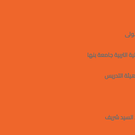
 سعــد متـــولى
ية جامعة بنها
 التدريس
ا
يد شريف