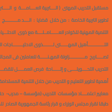
مستقبل التدريب المهنى ( الــــتربية العــــامــــة و الـــــترب
تطوير التربية الخاصة : من خلال قضايا : الــــد مــــــــــج
التنمية المهنية للكوادر العــــــامــلــــة مع ذوى الاحتـــياج
التـــــــــــــأهيل المهــــــنى لــــــــذوى الاحتيــــــــاجات ال
تصـــــاريح مــــــــــــزاولة المهـنــــــة للعاملين فى المجا
التدريب التحــــويلــــى و إتــــــاحة فرص العمـــــل للقضــــ
أهمية تطوير التعليم و التدريب من خلال التنمية المستدامة ( ال
معايير اعتمــــاد مؤسسات التدريب (مؤسسة – مدرب- حقيب
طبقا لقرار مجلس الوزراء و قرار رئاسة الجمهورية الصادر لل