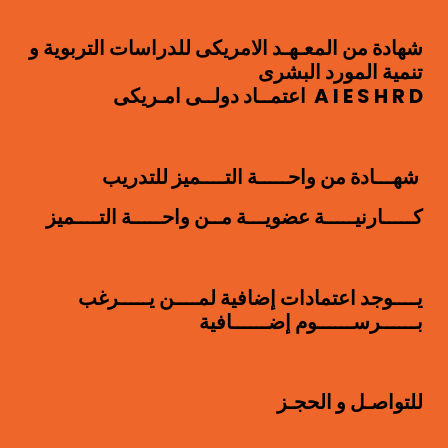
شهادة من المعـهـد الامريكى للدراسات التربوية و
تنمية المورد البشرى
A I E S H R D اعتمــاد دولــى امـريكى
شهـــادة من واحـــــة التــــميز للتدريب
كـــــارنيـــــة عضويـــة مــن واحـــــة التــــميز
يــــوجد اعتمادات إضافية لمــــن يـــــرغب
بــــــرســــــوم إضــــــافية
للتواصـل و الحجـز