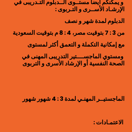
و يمكنكم أيضا مستــوى الــدبلوم التـدريبى في
الإرشـاد الأســرى و التـربوى :
الدبلوم لمدة شهر و نصف
من 3 : 7 بتوقيت مصر، 4 : 8 م بتوقيت السعودية
مع إمكانية التكملة و التعمق أكثر لمستوى
ومستوي الماجســــتير التدريبى المهنى في
الصحة النفسية أو الإرشاد الأسرى و التربوى
الماجستيــر المهنـي لمدة 3 : 4 شهور شهور
الاعتمـادات :