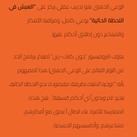
الوعي الذهني هو تدريب عقلي يركز على
“العيش في
اللحظة الحالية”
بوعي كامل، ومراقبة الأفكار
والمشاعر دون إطلاق أحكام عليها.
يعرّف البروفيسور “جون كابات-زين” (مبتكر برنامج الحد
من التوتر القائم على الوعي الذهني) هذا المفهوم
بأنه:
“توجيه الانتباه بطريقة مقصودة نحو اللحظة الحالية،
بتجرد تام وبدون أي أحكام مُسبقة”
.
تتيح هذه
الممارسة للأفراد بناء اتصال أعمق مع أفكارهم،
مشاعرهم، وأحاسيسهم الجسدية.