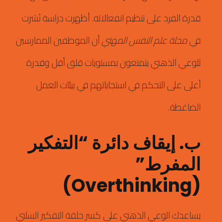
قدرة الفرد على تنظيم انفعالاته.
أظهرت دراسة نُشرت
في
مجلة علم النفس المهني
أن الموظفين الممارسين
للوعي الذهني يتمتعون بمستويات قلق أقل وقدرة
أعلى على التحكم في استجاباتهم في بيئات العمل
الضاغطة.
ب. إيقاف دائرة “التفكير
المفرط”
(Overthinking)
يساعدك الوعي الذهني على كسر حلقة التفكير السلبي