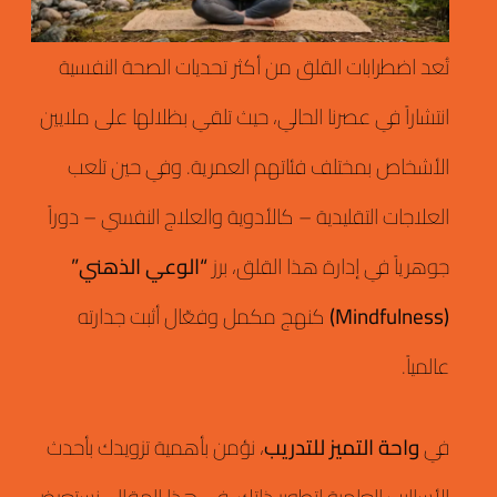
تُعد اضطرابات القلق من أكثر تحديات الصحة النفسية
انتشاراً في عصرنا الحالي، حيث تلقي بظلالها على ملايين
الأشخاص بمختلف فئاتهم العمرية.
وفي حين تلعب
العلاجات التقليدية – كالأدوية والعلاج النفسي – دوراً
جوهرياً في إدارة هذا القلق، برز
“الوعي الذهني”
(Mindfulness)
كنهج مكمل وفعّال أثبت جدارته
عالمياً.
في
واحة التميز للتدريب
، نؤمن بأهمية تزويدك بأحدث
الأساليب العلمية لتطوير ذاتك.
في هذا المقال، نستعرض