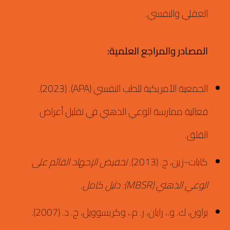
العقلي والنفسي.
المصادر والمراجع العلمية:
الجمعية الأمريكية للطب النفسي (APA).
(2023).
فعالية ممارسة الوعي الذهني في تقليل أعراض
القلق.
كابات-زين، ج.
(2013).
تخفيض الإجهاد القائم على
الوعي الذهني (MBSR): دليل كامل
.
براون، ك.
و.
، رايان، ر.
م.
، وكريسوويل، ج.
د.
(2007).