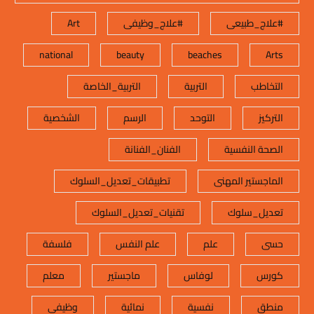
#علاج_طبيعى
#علاج_وظيفى
Art
national
beauty
beaches
Arts
التخاطب
التربية
التربية_الخاصة
التركيز
التوحد
الرسم
الشخصية
الصحة النفسية
الفنان_الفنانة
الماجستير المهنى
تطبيقات_تعديل_السلوك
تعديل_سلوك
تقنيات_تعديل_السلوك
حسى
علم
علم النفس
فلسفة
كورس
لوفاس
ماجستير
معلم
منطق
نفسية
نمائية
وظيفى