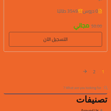
0 دروس
3549 طالبًا
مجاني
$0.00
التسجيل الآن
2
1
تصنيفات
Around Us
6