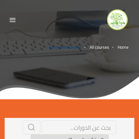
Entrepreneurship
All courses
Home
>
>