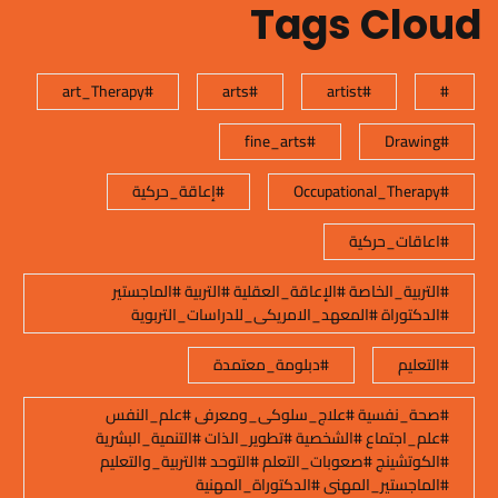
Tags Cloud
#art_Therapy
#arts
#artist
#
#fine_arts
#Drawing
#Occupational_Therapy
#إعاقة_حركية
#اعاقات_حركية
#التربية_الخاصة #الإعاقة_العقلية #التربية #الماجستير
#الدكتوراة #المعهد_الامريكى_للدراسات_التربوية
#التعليم
#دبلومة_معتمدة
#صحة_نفسية #علاج_سلوكى_ومعرفى #علم_النفس
#علم_اجتماع #الشخصية #تطوير_الذات #التنمية_البشرية
#الكوتشينج #صعوبات_التعلم #التوحد #التربية_والتعليم
#الماجستير_المهنى #الدكتوراة_المهنية