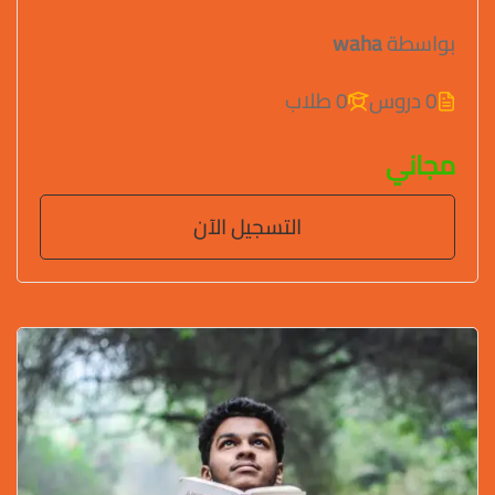
بواسطة
waha
0 دروس
0 طلاب
مجاني
التسجيل الآن